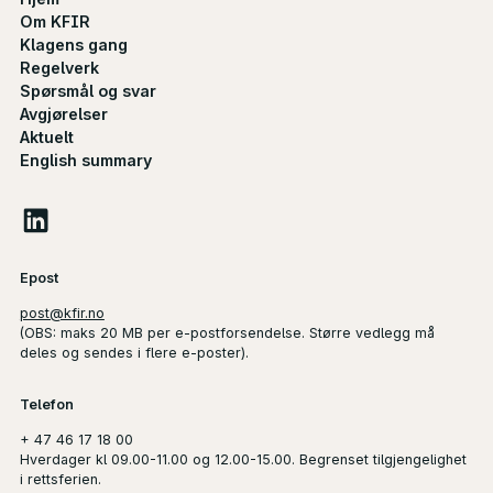
Om KFIR
Klagens gang
Regelverk
Spørsmål og svar
Avgjørelser
Aktuelt
English summary
Epost
post@kfir.no
(
OBS
: maks 20 MB per e-postforsendelse. Større vedlegg må
deles og sendes i flere e-poster).
Telefon
+ 47 46 17 18 00
Hverdager kl 09.00-11.00 og 12.00-15.00. Begrenset tilgjengelighet
i rettsferien.