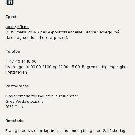
Epost
post@kfir.no
(
OBS
: maks 20 MB per e-postforsendelse. Større vedlegg må
deles og sendes i flere e-poster).
Telefon
+ 47 46 17 18 00
Hverdager kl 09.00-11.00 og 12.00-15.00. Begrenset tilgjengelighet
i rettsferien.
Postadresse
Klagenemnda for industrielle rettigheter
Grev Wedels plass 9
0151 Oslo
Rettsferie
Fra og med siste lørdag før palmesøndag til og med 2. påskedag