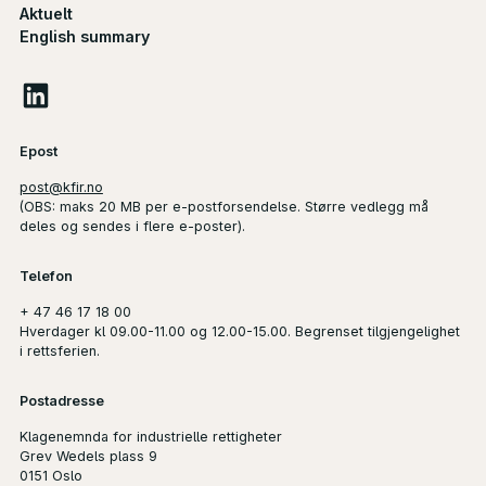
Aktuelt
English summary
Epost
post@kfir.no
(
OBS
: maks 20 MB per e-postforsendelse. Større vedlegg må
deles og sendes i flere e-poster).
Telefon
+ 47 46 17 18 00
Hverdager kl 09.00-11.00 og 12.00-15.00. Begrenset tilgjengelighet
i rettsferien.
Postadresse
Klagenemnda for industrielle rettigheter
Grev Wedels plass 9
0151 Oslo