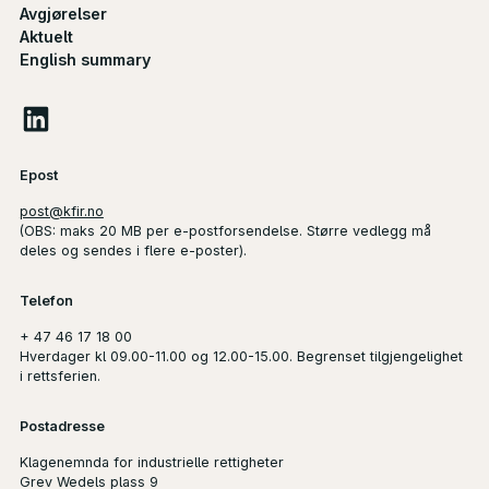
Avgjørelser
Aktuelt
English summary
Epost
post@kfir.no
(
OBS
: maks 20 MB per e-postforsendelse. Større vedlegg må
deles og sendes i flere e-poster).
Telefon
+ 47 46 17 18 00
Hverdager kl 09.00-11.00 og 12.00-15.00. Begrenset tilgjengelighet
i rettsferien.
Postadresse
Klagenemnda for industrielle rettigheter
Grev Wedels plass 9