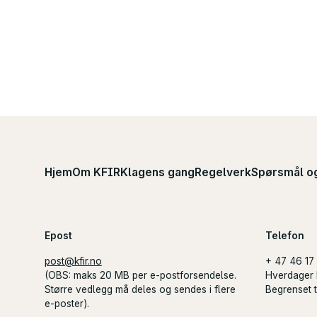
Hjem
Om KFIR
Klagens gang
Regelverk
Spørsmål o
Epost
Telefon
post@kfir.no
+ 47 46 17
(
OBS
: maks 20 MB per e-postforsendelse.
Hverdager 
Større vedlegg må deles og sendes i flere
Begrenset ti
e-poster).