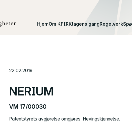
Hjem
Om KFIR
Klagens gang
Regelverk
Spø
22.02.2019
NERIUM
VM 17/00030
Patentstyrets avgjørelse omgjøres. Hevingskjennelse.