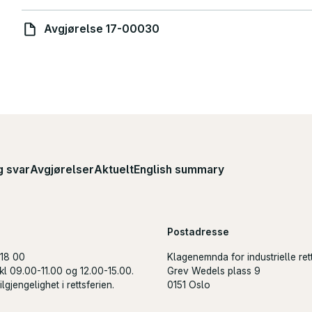
Avgjørelse 17-00030
g svar
Avgjørelser
Aktuelt
English summary
Postadresse
 18 00
Klagenemnda for industrielle ret
kl 09.00-11.00 og 12.00-15.00.
Grev Wedels plass 9
lgjengelighet i rettsferien.
0151 Oslo