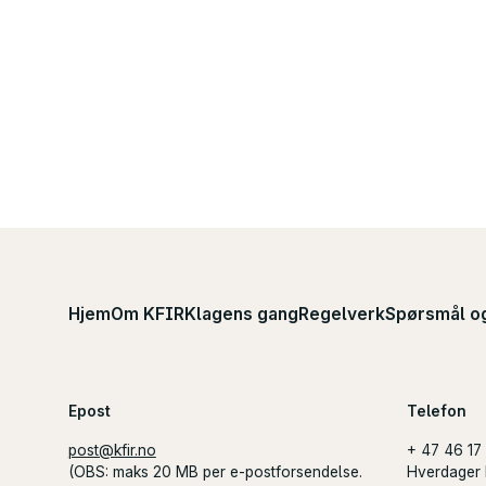
Hjem
Om KFIR
Klagens gang
Regelverk
Spørsmål o
Epost
Telefon
post@kfir.no
+ 47 46 17
(
OBS
: maks 20 MB per e-postforsendelse.
Hverdager 