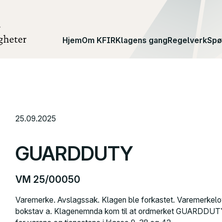
Hjem
Om KFIR
Klagens gang
Regelverk
Spø
25.09.2025
GUARDDUTY
VM 25/00050
Varemerke. Avslagssak. Klagen ble forkastet. Varemerkelo
bokstav a. Klagenemnda kom til at ordmerket
GUARDDUT