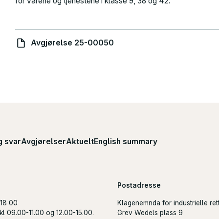
for varene og tjenestene i klasse 9, 38 og 42.
Avgjørelse 25-00050
g svar
Avgjørelser
Aktuelt
English summary
Postadresse
 18 00
Klagenemnda for industrielle ret
kl 09.00-11.00 og 12.00-15.00.
Grev Wedels plass 9