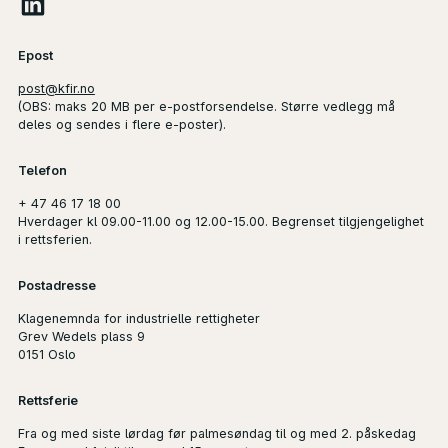
Epost
post@kfir.no
(
OBS
: maks 20 MB per e-postforsendelse. Større vedlegg må
deles og sendes i flere e-poster).
Telefon
+ 47 46 17 18 00
Hverdager kl 09.00-11.00 og 12.00-15.00. Begrenset tilgjengelighet
i rettsferien.
Postadresse
Klagenemnda for industrielle rettigheter
Grev Wedels plass 9
0151 Oslo
Rettsferie
Fra og med siste lørdag før palmesøndag til og med 2. påskedag