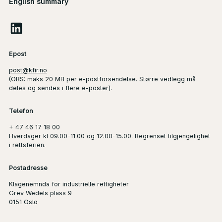
English summary
Epost
post@kfir.no
(
OBS
: maks 20 MB per e-postforsendelse. Større vedlegg må
deles og sendes i flere e-poster).
Telefon
+ 47 46 17 18 00
Hverdager kl 09.00-11.00 og 12.00-15.00. Begrenset tilgjengelighet
i rettsferien.
Postadresse
Klagenemnda for industrielle rettigheter
Grev Wedels plass 9
0151 Oslo