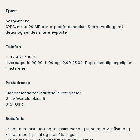
Epost
post@kfir.no
(
OBS
: maks 20 MB per e-postforsendelse. Større vedlegg må
deles og sendes i flere e-poster).
Telefon
+ 47 46 17 18 00
Hverdager kl 09.00-11.00 og 12.00-15.00. Begrenset tilgjengelighet
i rettsferien.
Postadresse
Klagenemnda for industrielle rettigheter
Grev Wedels plass 9
0151 Oslo
Rettsferie
Fra og med siste lørdag før palmesøndag til og med 2. påskedag
Fra og med 1. juli til og med 15. august