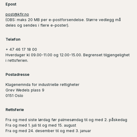
Epost
post@kfir.no
(
OBS
: maks 20 MB per e-postforsendelse. Større vedlegg må
deles og sendes i flere e-poster).
Telefon
+ 47 46 17 18 00
Hverdager kl 09.00-11.00 og 12.00-15.00. Begrenset tilgjengelighet
i rettsferien.
Postadresse
Klagenemnda for industrielle rettigheter
Grev Wedels plass 9
0151 Oslo
Rettsferie
Fra og med siste lørdag før palmesøndag til og med 2. påskedag
Fra og med 1. juli til og med 15. august
Fra og med 24. desember til og med 3. januar