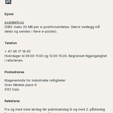
Epost
post@kfir.no
(
OBS
: maks 20 MB per e-postforsendelse. Større vedlegg må
deles og sendes i flere e-poster).
Telefon
+ 47 46 17 18 00
Hverdager kl 09.00-11.00 og 12.00-15.00. Begrenset tilgjengelighet
i rettsferien.
Postadresse
Klagenemnda for industrielle rettigheter
Grev Wedels plass 9
0151 Oslo
Rettsferie
Fra og med siste lørdag før palmesøndag til og med 2. påskedag