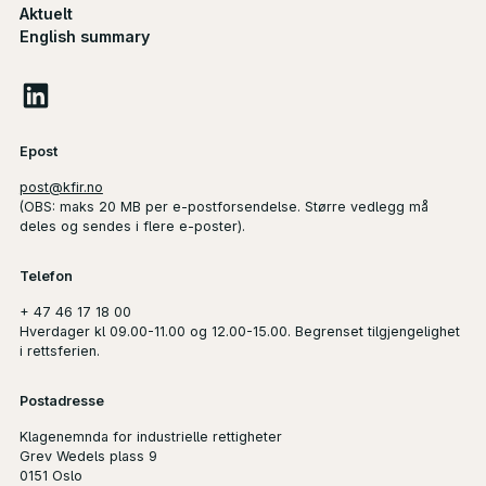
Aktuelt
English summary
Epost
post@kfir.no
(
OBS
: maks 20 MB per e-postforsendelse. Større vedlegg må
deles og sendes i flere e-poster).
Telefon
+ 47 46 17 18 00
Hverdager kl 09.00-11.00 og 12.00-15.00. Begrenset tilgjengelighet
i rettsferien.
Postadresse
Klagenemnda for industrielle rettigheter
Grev Wedels plass 9
0151 Oslo