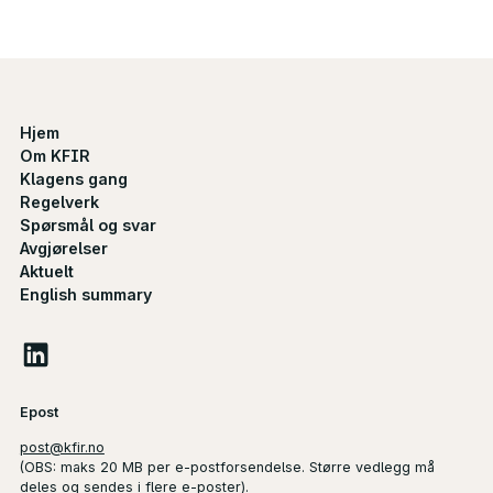
Hjem
Om KFIR
Klagens gang
Regelverk
Spørsmål og svar
Avgjørelser
Aktuelt
English summary
Epost
post@kfir.no
(
OBS
: maks 20 MB per e-postforsendelse. Større vedlegg må
deles og sendes i flere e-poster).