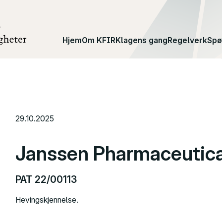
Hjem
Om KFIR
Klagens gang
Regelverk
Spø
29.10.2025
Janssen Pharmaceutic
PAT 22/00113
Hevingskjennelse.