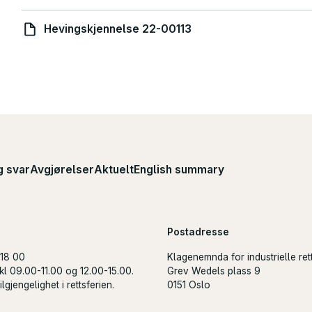
Hevingskjennelse 22-00113
g svar
Avgjørelser
Aktuelt
English summary
Postadresse
 18 00
Klagenemnda for industrielle ret
kl 09.00-11.00 og 12.00-15.00.
Grev Wedels plass 9
lgjengelighet i rettsferien.
0151 Oslo