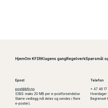
Hjem
Om KFIR
Klagens gang
Regelverk
Spørsmål o
Epost
Telefon
post@kfir.no
+ 47 46 17
(
OBS
: maks 20 MB per e-postforsendelse.
Hverdager 
Større vedlegg må deles og sendes i flere
Begrenset ti
e-poster).