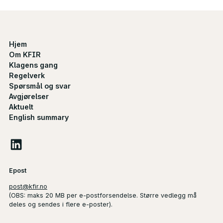
Hjem
Om KFIR
Klagens gang
Regelverk
Spørsmål og svar
Avgjørelser
Aktuelt
English summary
Epost
post@kfir.no
(
OBS
: maks 20 MB per e-postforsendelse. Større vedlegg må
deles og sendes i flere e-poster).